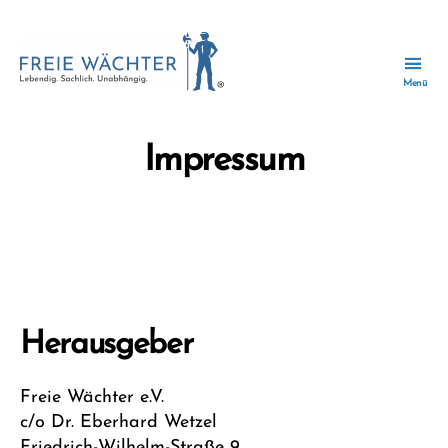
Menü
Freie
Wächter
-
Impressum
Wir
zusammen
für
ein
zukunftsfähiges
Wächtersbach.
Herausgeber
Freie Wächter e.V.
c/o Dr. Eberhard Wetzel
Friedrich-Wilhelm-Straße 9