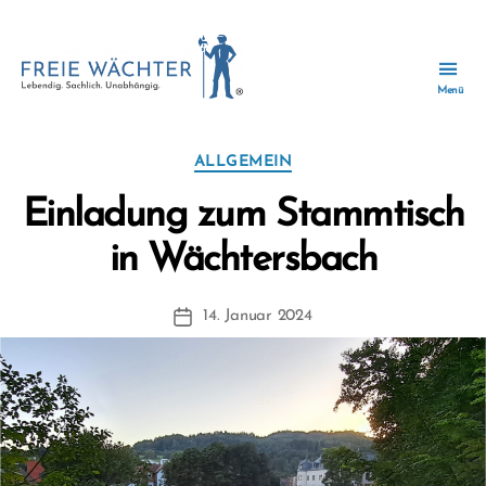
Menü
Freie
Wächter
-
Kategorien
ALLGEMEIN
Wir
zusammen
Einladung zum Stammtisch
für
V
in Wächtersbach
ein
o
zukunftsfähiges
n
Wächtersbach.
Beitragsautor
14. Januar 2024
F
Beitragsdatum
W
1