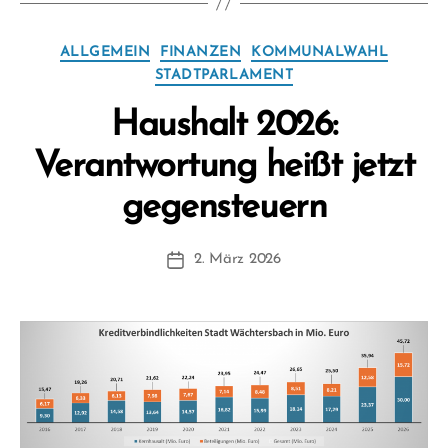
Kategorien
ALLGEMEIN
FINANZEN
KOMMUNALWAHL
STADTPARLAMENT
Haushalt 2026:
Verantwortung heißt jetzt
V
gegensteuern
o
n
Beitragsautor
2. März 2026
F
Beitragsdatum
W
1