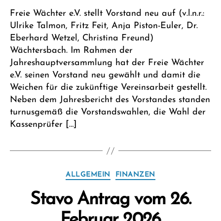
e
Freie Wächter e.V. stellt Vorstand neu auf (v.l.n.r.:
it
Ulrike Talmon, Fritz Feit, Anja Piston-Euler, Dr.
Eberhard Wetzel, Christina Freund)
Wächtersbach. Im Rahmen der
Jahreshauptversammlung hat der Freie Wächter
e.V. seinen Vorstand neu gewählt und damit die
Weichen für die zukünftige Vereinsarbeit gestellt.
Neben dem Jahresbericht des Vorstandes standen
turnusgemäß die Vorstandswahlen, die Wahl der
Kassenprüfer […]
Kategorien
ALLGEMEIN
FINANZEN
V
Stavo Antrag vom 26.
o
n
Februar 2026