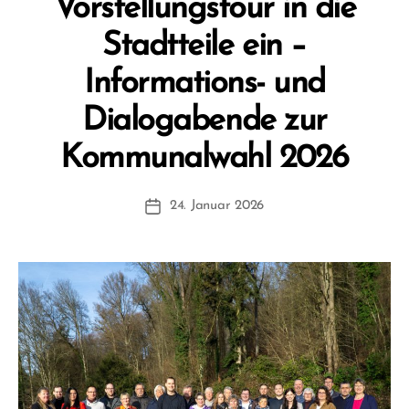
Vorstellungstour in die
Stadtteile ein –
Informations- und
Dialogabende zur
V
Kommunalwahl 2026
o
n
Beitragsautor
24. Januar 2026
F
Beitragsdatum
W
1