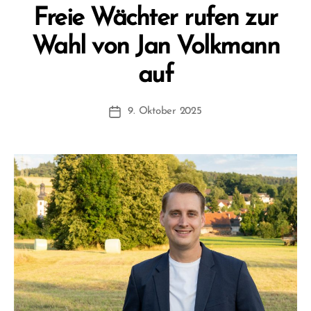
Freie Wächter rufen zur
Wahl von Jan Volkmann
V
auf
o
n
Beitragsautor
9. Oktober 2025
F
Beitragsdatum
W
1