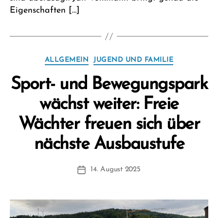
Eigenschaften […]
Kategorien
ALLGEMEIN
JUGEND UND FAMILIE
Sport- und Bewegungspark
wächst weiter: Freie
Wächter freuen sich über
V
nächste Ausbaustufe
o
n
Beitragsautor
14. August 2025
F
Beitragsdatum
W
1