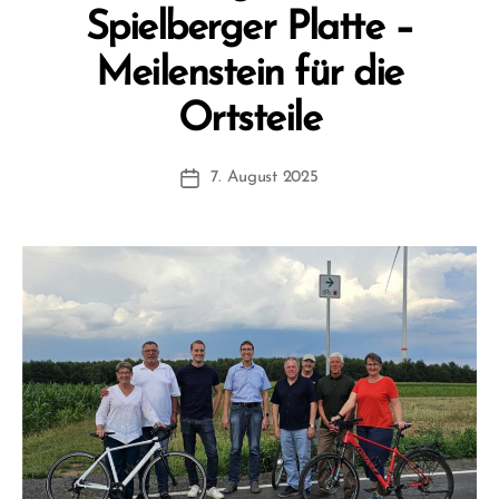
Spielberger Platte –
Meilenstein für die
V
Ortsteile
o
n
Beitragsautor
7. August 2025
F
Beitragsdatum
W
1