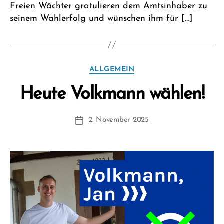
Freien Wächter gratulieren dem Amtsinhaber zu
seinem Wahlerfolg und wünschen ihm für […]
Kategorien
ALLGEMEIN
V
Heute Volkmann wählen!
o
n
Beitragsautor
2. November 2025
F
Beitragsdatum
W
1