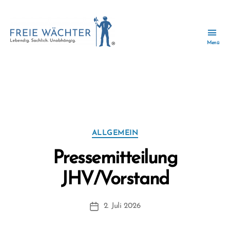
Menü
Freie
Wächter
-
Wir
Kategorie:
Allgemein
zusammen
für
ein
zukunftsfähiges
Kategorien
ALLGEMEIN
Wächtersbach.
V
Pressemitteilung
o
n
JHV/Vorstand
F
r
Beitragsautor
2. Juli 2026
it
Beitragsdatum
z
F