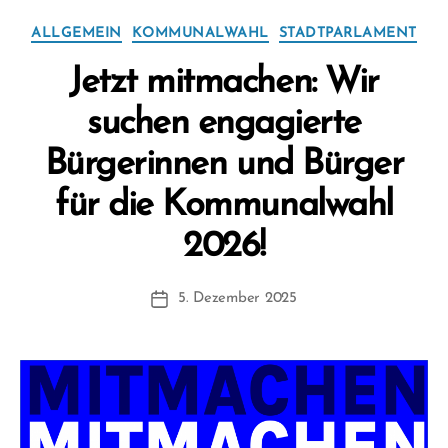
Kategorien
ALLGEMEIN
KOMMUNALWAHL
STADTPARLAMENT
Jetzt mitmachen: Wir
suchen engagierte
Bürgerinnen und Bürger
für die Kommunalwahl
V
2026!
o
n
Beitragsautor
5. Dezember 2025
F
Beitragsdatum
W
1