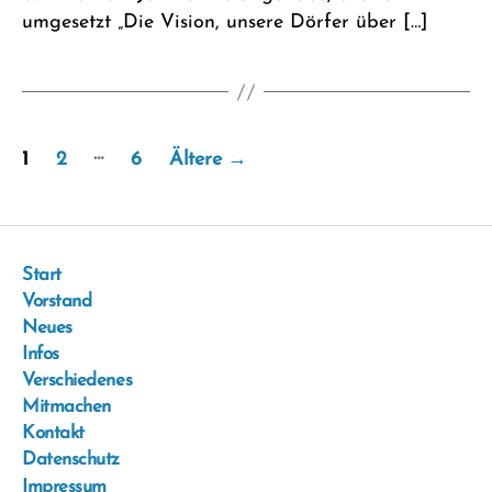
umgesetzt „Die Vision, unsere Dörfer über […]
Seitennummerierung
…
1
2
6
Ältere
→
der
Beiträge
Start
Vorstand
Neues
Infos
Verschiedenes
Mitmachen
Kontakt
Datenschutz
Impressum