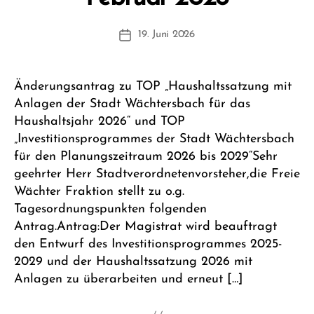
F
r
Beitragsautor
19. Juni 2026
it
Beitragsdatum
z
F
e
Änderungsantrag zu TOP „Haushaltssatzung mit
it
Anlagen der Stadt Wächtersbach für das
Haushaltsjahr 2026“ und TOP
„Investitionsprogrammes der Stadt Wächtersbach
für den Planungszeitraum 2026 bis 2029“Sehr
geehrter Herr Stadtverordnetenvorsteher,die Freie
Wächter Fraktion stellt zu o.g.
Tagesordnungspunkten folgenden
Antrag.Antrag:Der Magistrat wird beauftragt
den Entwurf des Investitionsprogrammes 2025-
2029 und der Haushaltssatzung 2026 mit
Anlagen zu überarbeiten und erneut […]