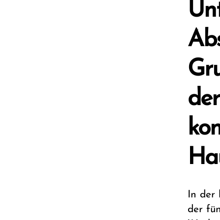
Unt
Ab
Gru
der
kon
Hau
In der
der fü