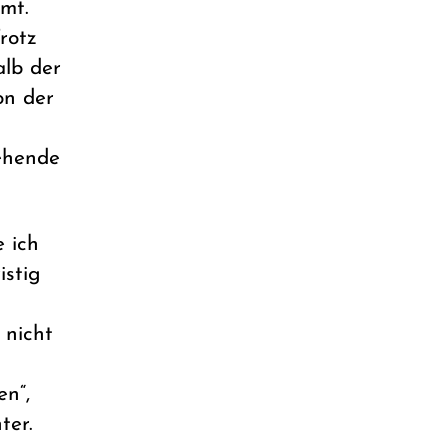
mt.
rotz
alb der
on der
ehende
e ich
istig
 nicht
n“,
ter.