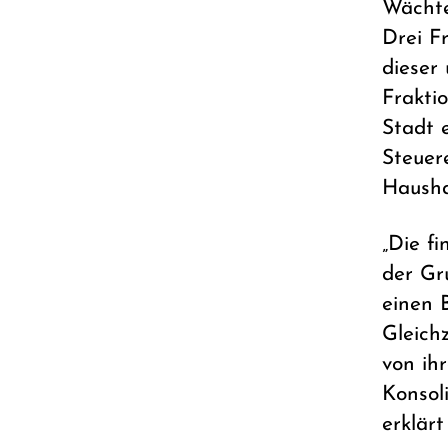
Wächte
Drei F
dieser
Fraktio
Stadt 
Steuer
Hausha
„Die fi
der Gr
einen B
Gleichz
von ih
Konsol
erklär