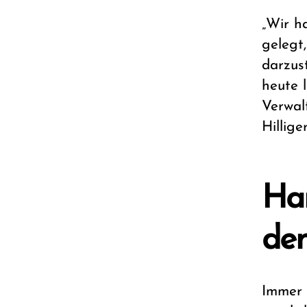
„Wir h
gelegt,
darzus
heute 
Verwalt
Hilliger
Han
de
Immer 