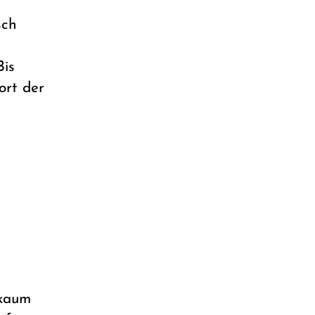
sch
Bis
ort der
 kaum