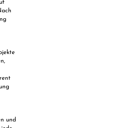
uf
 Nach
ung
ojekte
n,
rent
rung
en und