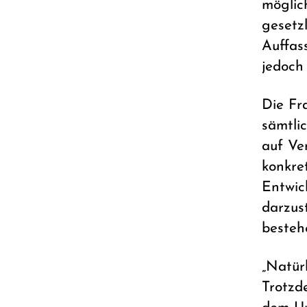
möglic
gesetz
Auffas
jedoch 
Die Fr
sämtli
auf Ve
konkre
Entwic
darzus
besteh
„Natür
Trotzd