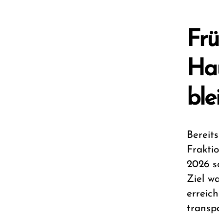
Frü
Hau
ble
Bereit
Frakti
2026 s
Ziel w
erreic
transp