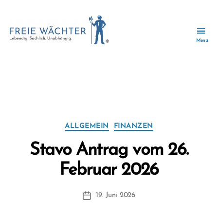
Menü
Freie
Wächter
-
Wir
Kategorie:
Finanzen
zusammen
für
ein
zukunftsfähiges
Kategorien
ALLGEMEIN
FINANZEN
Wächtersbach.
V
Stavo Antrag vom 26.
o
n
Februar 2026
F
r
Beitragsautor
19. Juni 2026
it
Beitragsdatum
z
F