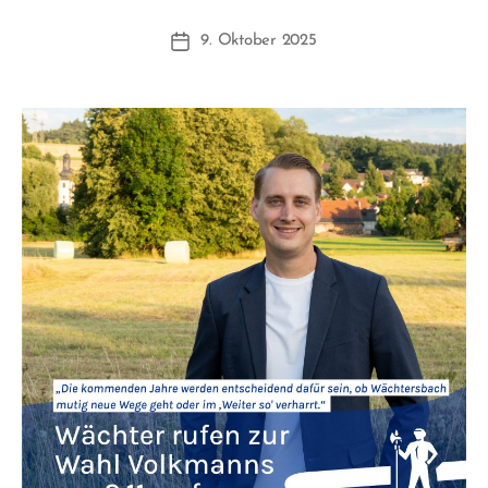
n
Beitragsautor
9. Oktober 2025
F
Beitragsdatum
W
1