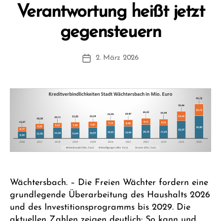
Verantwortung heißt jetzt
V
gegensteuern
o
n
Beitragsautor
2. März 2026
F
Beitragsdatum
W
1
Wächtersbach. – Die Freien Wächter fordern eine
grundlegende Überarbeitung des Haushalts 2026
und des Investitionsprogramms bis 2029. Die
aktuellen Zahlen zeigen deutlich: So kann und