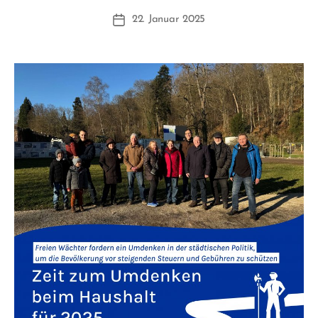
n
Beitragsautor
22. Januar 2025
F
Beitragsdatum
W
1