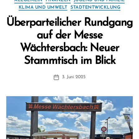
ALLGEMEIN
FINANZEN
JUGEND UND FAMILIE
KLIMA UND UMWELT
STADTENTWICKLUNG
Überparteilicher Rundgang
auf der Messe
Wächtersbach: Neuer
V
Stammtisch im Blick
o
n
Beitragsautor
3. Juni 2025
F
Beitragsdatum
W
1