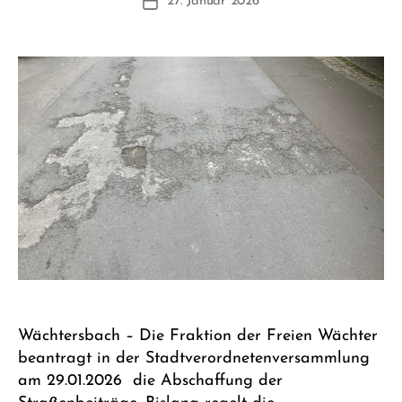
27. Januar 2026
F
Beitragsdatum
W
1
Wächtersbach – Die Fraktion der Freien Wächter
beantragt in der Stadtverordnetenversammlung
am 29.01.2026 die Abschaffung der