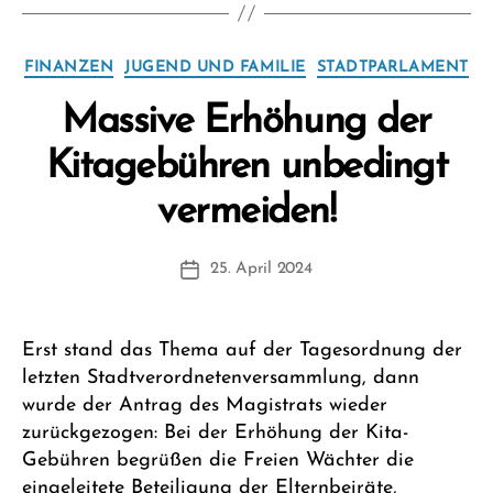
Kategorien
FINANZEN
JUGEND UND FAMILIE
STADTPARLAMENT
Massive Erhöhung der
Kitagebühren unbedingt
V
vermeiden!
o
n
Beitragsautor
25. April 2024
F
Beitragsdatum
W
1
Erst stand das Thema auf der Tagesordnung der
letzten Stadtverordnetenversammlung, dann
wurde der Antrag des Magistrats wieder
zurückgezogen: Bei der Erhöhung der Kita-
Gebühren begrüßen die Freien Wächter die
eingeleitete Beteiligung der Elternbeiräte,