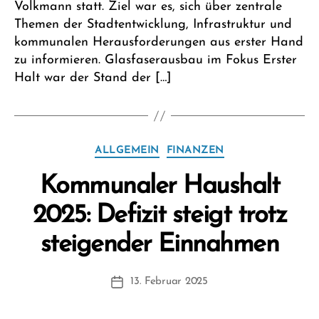
Volkmann statt. Ziel war es, sich über zentrale
Themen der Stadtentwicklung, Infrastruktur und
kommunalen Herausforderungen aus erster Hand
zu informieren. Glasfaserausbau im Fokus Erster
Halt war der Stand der […]
Kategorien
ALLGEMEIN
FINANZEN
Kommunaler Haushalt
2025: Defizit steigt trotz
V
steigender Einnahmen
o
n
Beitragsautor
13. Februar 2025
F
Beitragsdatum
W
1