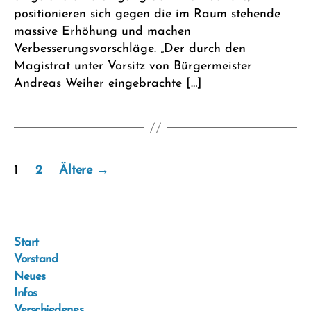
positionieren sich gegen die im Raum stehende
massive Erhöhung und machen
Verbesserungsvorschläge. „Der durch den
Magistrat unter Vorsitz von Bürgermeister
Andreas Weiher eingebrachte […]
Seitennummerierung
1
2
Ältere
→
der
Beiträge
Start
Vorstand
Neues
Infos
Verschiedenes